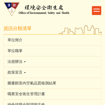
跳
到
主
要
內
資訊分類清單
容
區
單位簡介
單位職掌
法規辦法
政策宣言
圖書館室內空氣品質檢測結果
職業安全衛生管理計畫
綠色採購金額證明文件