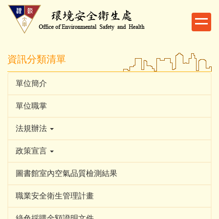
跳
到
主
要
內
資訊分類清單
容
區
單位簡介
單位職掌
法規辦法
政策宣言
圖書館室內空氣品質檢測結果
職業安全衛生管理計畫
綠色採購金額證明文件