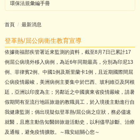
環保法規彙編手冊
首頁
最新消息
登革熱/屈公病衛生教育宣導
依據衛福部疾管署近來監測的資料，截至8月7日已累計17
例屈公病境外移入病例，為近6年同期最高，分別為印尼13
例、菲律賓2例、中國1例及斯里蘭卡1例，且近期國際間屈
公病疫情嚴峻，美洲病例主要集中於巴西、玻利維亞及阿根
廷，亞洲以印度為主；另鄰近之中國廣東省疫情嚴峻，請暑
假期間有至流行地區旅遊的教職員工，於入境後主動進行自
我健康監測；倘出現疑似登革熱/屈公病之症狀，務必儘速
就醫，且應主動告知醫師旅遊活動史，以利儘早診斷、治療
及通報，避免疫情擴散。～職安組關心您～