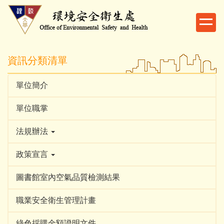
跳
到
主
要
內
資訊分類清單
容
區
單位簡介
單位職掌
法規辦法
政策宣言
圖書館室內空氣品質檢測結果
職業安全衛生管理計畫
綠色採購金額證明文件